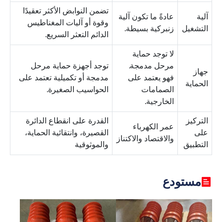
تضمن النوابض الأكثر تعقيدًا
آلية
عادةً ما تكون آلية
وقوة أو آليات المغناطيس
التشغيل
زنبركية بسيطة.
الدائم التعثر السريع.
لا توجد حماية
مرحل مدمجة.
توجد أجهزة حماية مرحل
جهاز
فهو يعتمد على
مدمجة أو تكميلية تعتمد على
الحماية
الصمامات
الحواسيب الصغيرة.
الخارجية.
التركيز
القدرة على انقطاع الدائرة
عمر الكهرباء
على
القصيرة، وانتقائية الحماية،
والاقتصاد والاكتناز
التطبيق
والموثوقية
مستودع