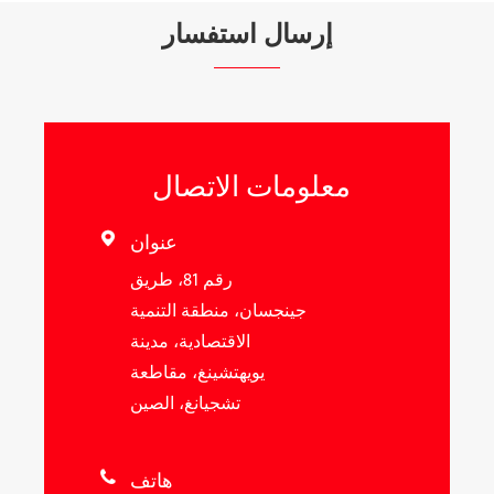
إرسال استفسار
معلومات الاتصال
عنوان

رقم 81، طريق
جينجسان، منطقة التنمية
الاقتصادية، مدينة
يويهتشينغ، مقاطعة
تشجيانغ، الصين
هاتف
