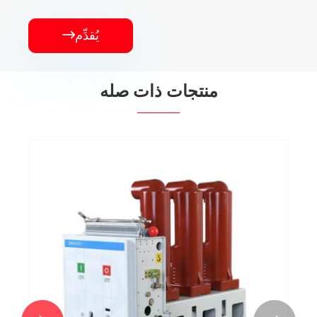
يُقدِّم

منتجات ذات صله