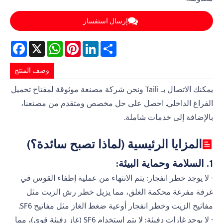
إرسال استفسار
Facebook
WhatsApp
X
Pinterest
LinkedIn
Share
وصف المنتج
يمكنك الاتصال بـ Taili ونحن شركة مصنعة موثوقة لمفتاح تحميل
الفراغ الداخلي. احصل على حل مخصص ومتقدم من مصنعنا،
بالإضافة إلى خدمات شاملة.
المزايا الرئيسية (لماذا تصبح سائدة؟)
1. السلامة وحماية البيئة:
- لا يوجد خطر انفجار: يتم الانتهاء من عملية إطفاء القوس في
غرفة مفرغة محكمة الغلق، مما يزيل خطر رش الزيت مثل
مفاتيح الزيت وخطر انفجار أوعية ضغط الغاز مثل مفاتيح SF6.
- لا يوجد غازات دفيئة: لا يتم استخدام SF6 (غاز دفيئة قوي)، مما