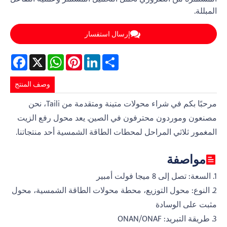
المبللة.
إرسال استفسار
Facebook
WhatsApp
X
Pinterest
LinkedIn
Share
وصف المنتج
مرحبًا بكم في شراء محولات متينة ومتقدمة من Taili، نحن
مصنعون وموردون محترفون في الصين. يعد محول رفع الزيت
المغمور ثلاثي المراحل لمحطات الطاقة الشمسية أحد منتجاتنا.
مواصفة
1. السعة: تصل إلى 8 ميجا فولت أمبير
2. النوع: محول التوزيع، محطة محولات الطاقة الشمسية، محول
مثبت على الوسادة
3. طريقة التبريد: ONAN/ONAF