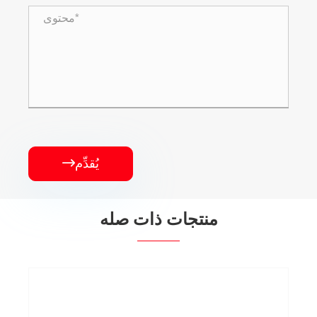
يُقدِّم

منتجات ذات صله
محول مغمور بالزيت مع OLTC