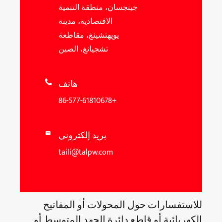
جينجسان، منطقة التنمية
الاقتصادية، مدينة
يويهتشينغ، مقاطعة
تشجيانغ، الصين
هاتف

+86-577-61810678
بريد إلكتروني

taili@talpw.com
للاستفسارات حول المحولات أو المفاتيح
الكهربائية أو قاطع دائرة الجهد المتوسط ​​أو